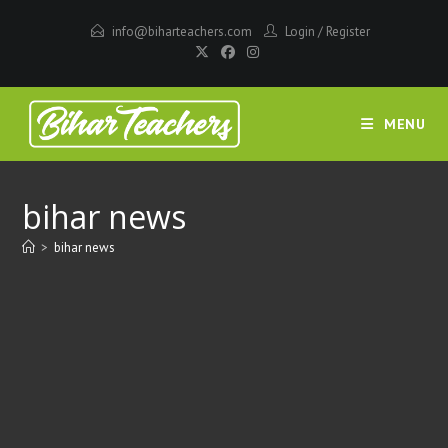
Skip
info@biharteachers.com
Login
/
Register
to
content
MENU
bihar news
>
bihar news