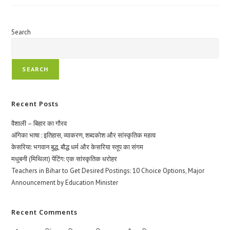
अब
करेंगे
शराबियों
की
पहचान
Search
और
शराब
माफिया
की
प्रशासन
SEARCH
को
देंगे
खबर:
बिहार
Recent Posts
सरकार
का
आदेश
वैशाली – बिहार का गौरव
अंगिका भाषा : इतिहास, व्याकरण, शब्दकोश और सांस्कृतिक महत्व
केसरिया: भगवान बुद्ध, बौद्ध धर्म और केसरिया स्तूप का संगम
मधुबनी (मिथिला) पेंटिंग: एक सांस्कृतिक धरोहर
Teachers in Bihar to Get Desired Postings: 10 Choice Options, Major
Announcement by Education Minister
Recent Comments